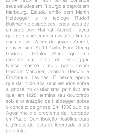
Entre 1923 e 1924 Jonas continua
seus estudos em Friburgo e depois em
Marbourg. Estuda então com Martin
Heidegger e o teólogo Rudolf
Bultmann e estabelece fortes laços de
amizade com Hannah Arendt – laços
que permaneceram firmes até o fim de
suas vidas. Além da jovem Arendt,
convive com Karl Löwith, Hans-Georg
Gadamer, Günter Stern, que se
reuniam em torno de Heidegger.
Nesse mesmo círculo participavam
Herbert Marcuse, Jeanne Hersch e
Emmanuel Lévinas. É nessa época
que dá início aos seus estudos sobre
a gnose no cristianismo primitivo até
que, em 1928, termina seu doutorado
sob a orientação de Heidegger sobre
o conceito de gnose. Em 1930 publica
Agostinho e o problema da liberdade
em Paulo. Contribuição filosófica para
a gênese da ideia de liberdade cristã
ocidental.