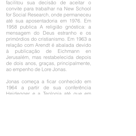
facilitou sua decisão de aceitar o
convite para trabalhar na New School
for Social Research, onde permaneceu
até sua aposentadoria em 1976. Em
1958 publica A religião gnóstica: a
mensagem do Deus estranho e os
primórdios do cristianismo. Em 1963 a
relação com Arendt é abalada devido
à publicação de Eichmann en
Jerusalém, mas restabelecida depois
de dois anos, graças, principalmente,
ao empenho de Lore Jonas.
Jonas começa a ficar conhecido em
1964 a partir de sua conferência
Heidegger e a Teologia até que em
1966 publica sua marcante obra O
fenômeno da vida: fundamentos para
uma biologia filosófica e, em 1974, os
seus Ensaios filosóficos: do credo
antigo ao homem tecnológico. Quatro
anos depois publica ainda Sobre a fé,