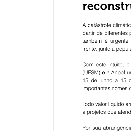
reconstr
A catástrofe climát
partir de diferente
também é urgente a
frente, junto a popu
Com este intuito, o
(UFSM) e a Anpof uni
15 de junho a 15 d
importantes nomes d
Todo valor líquido a
a projetos que aten
Por sua abrangência